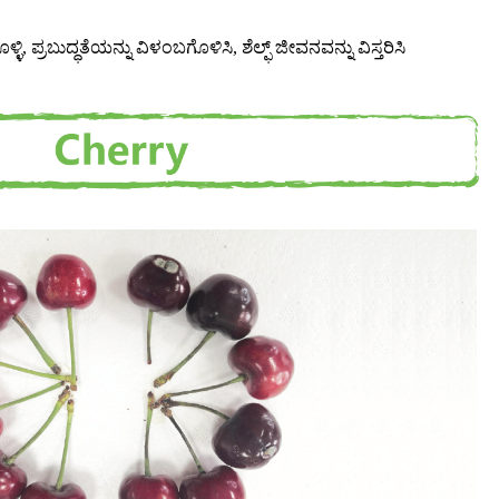
ಿ, ಪ್ರಬುದ್ಧತೆಯನ್ನು ವಿಳಂಬಗೊಳಿಸಿ, ಶೆಲ್ಫ್ ಜೀವನವನ್ನು ವಿಸ್ತರಿಸಿ