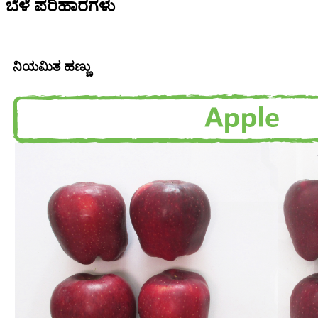
ಬೆಳೆ ಪರಿಹಾರಗಳು
ನಿಯಮಿತ ಹಣ್ಣು