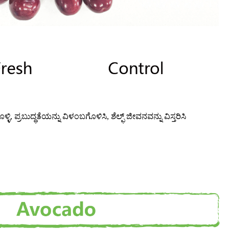
ಿ, ಪ್ರಬುದ್ಧತೆಯನ್ನು ವಿಳಂಬಗೊಳಿಸಿ, ಶೆಲ್ಫ್ ಜೀವನವನ್ನು ವಿಸ್ತರಿಸಿ