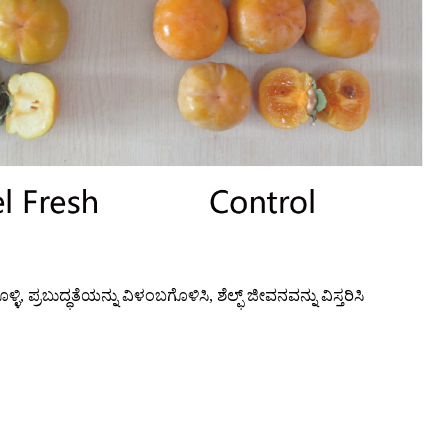
ಿ, ಪ್ರಬುದ್ಧತೆಯನ್ನು ವಿಳಂಬಗೊಳಿಸಿ, ಶೆಲ್ಫ್ ಜೀವನವನ್ನು ವಿಸ್ತರಿಸಿ