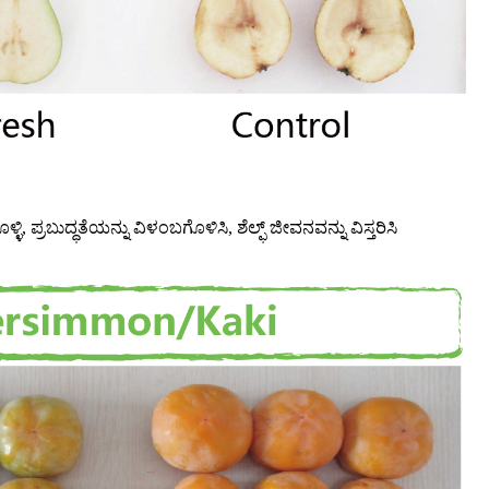
ಿ, ಪ್ರಬುದ್ಧತೆಯನ್ನು ವಿಳಂಬಗೊಳಿಸಿ, ಶೆಲ್ಫ್ ಜೀವನವನ್ನು ವಿಸ್ತರಿಸಿ